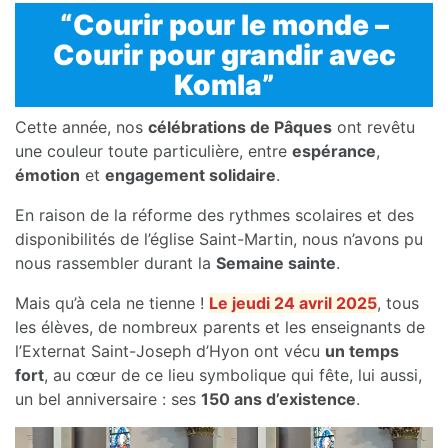
“Courir pour le monde –
Courir pour grandir avec
Komla”
Cette année, nos
célébrations de Pâques
ont revêtu
une couleur toute particulière, entre
espérance
,
émotion
et
engagement solidaire
.
En raison de la réforme des rythmes scolaires et des
disponibilités de l’église Saint-Martin, nous n’avons pu
nous rassembler durant la
Semaine sainte
.
Mais qu’à cela ne tienne !
Le jeudi 24 avril 2025
, tous
les élèves, de nombreux parents et les enseignants de
l’Externat Saint-Joseph d’Hyon ont vécu
un temps
fort
, au cœur de ce lieu symbolique qui fête, lui aussi,
un bel anniversaire : ses
150 ans d’existence
.