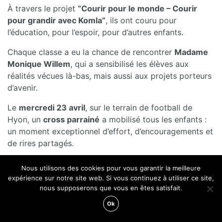
À travers le projet
“Courir pour le monde – Courir
pour grandir avec Komla”
, ils ont couru pour
l’éducation, pour l’espoir, pour d’autres enfants.
Chaque classe a eu la chance de rencontrer
Madame
Monique Willem
, qui a sensibilisé les élèves aux
réalités vécues là-bas, mais aussi aux projets porteurs
d’avenir.
Le
mercredi 23 avril
, sur le terrain de football de
Hyon, un
cross parrainé
a mobilisé tous les enfants :
un moment exceptionnel d’effort, d’encouragements et
de rires partagés.
Le résultat ?
Un élan de solidarité extraordinaire :
Nous utilisons des cookies pour vous garantir la meilleure
plus de 7.500 euros récoltés
!
expérience sur notre site web. Si vous continuez à utiliser ce site,
nous supposerons que vous en êtes satisfait.
Ok