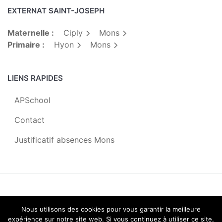
EXTERNAT SAINT-JOSEPH
Maternelle :
Ciply
Mons
Primaire :
Hyon
Mons
LIENS RAPIDES
APSchool
Contact
Justificatif absences Mons
Centre Scolaire Saint-Joseph |
2019
Nous utilisons des cookies pour vous garantir la meilleure
expérience sur notre site web. Si vous continuez à utiliser ce site,