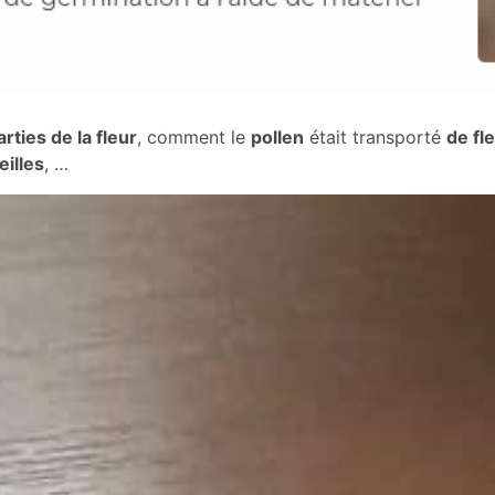
arties de la fleur
, comment le
pollen
était transporté
de fl
eilles
, …