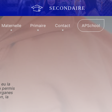
SECONDAIRE
Maternelle
Primaire
Contact
APSchool
 eu la
a permis
organes
n, la