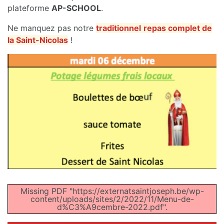
plateforme
AP-SCHOOL
.
Ne manquez pas notre
tr
aditionnel
repas complet de
la Saint-Nicolas
!
Missing PDF "https://externatsaintjoseph.be/wp-
content/uploads/sites/2/2022/11/Menu-de-
d%C3%A9cembre-2022.pdf".