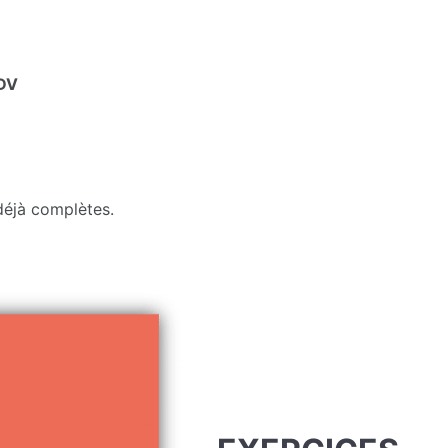
RDV
déjà complètes.