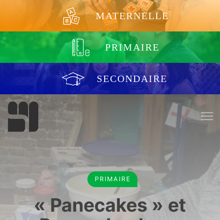
Aller au contenu
MATERNELLE
PRIMAIRE
SECONDAIRE
PRIMAIRE
« Panecakes » et