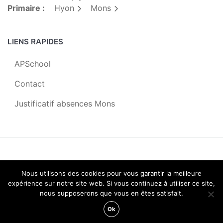
Primaire :
Hyon
Mons
LIENS RAPIDES
APSchool
Contact
Justificatif absences Mons
Centre Scolaire Saint-Joseph |
2019
Nous utilisons des cookies pour vous garantir la meilleure
expérience sur notre site web. Si vous continuez à utiliser ce site,
Octopix
+
WordPress
= ♡
nous supposerons que vous en êtes satisfait.
Ok