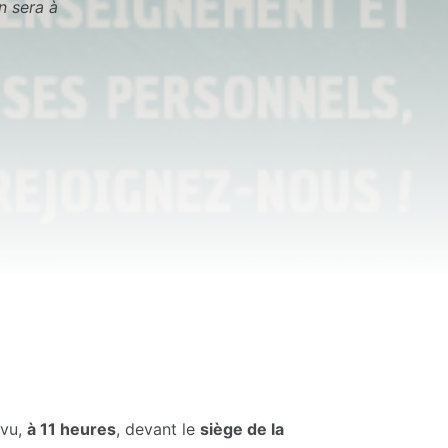
n sera à
évu,
à 11 heures
, devant le
siège de la