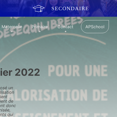
SECONDAIRE
Maternelle
Primaire
Contact
APSchool
rier 2022
posé un
lisation
ient
ment de
ont donc
nisée,
nts qui