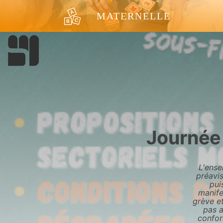
Aller au contenu
MATERNELLE
Journée 
L'ense
préavis
pui
manife
grève e
pas a
confor