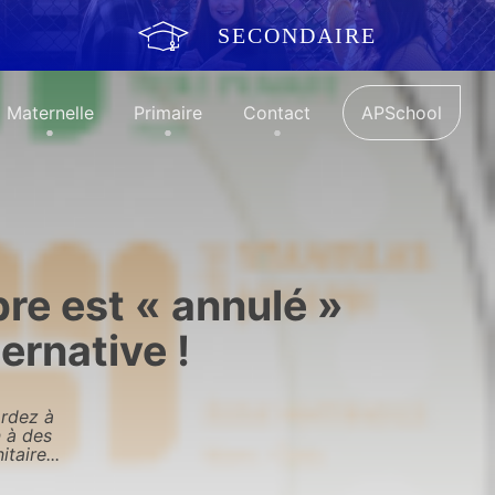
SECONDAIRE
Maternelle
Primaire
Contact
APSchool
re est « annulé »
ernative !
ardez à
n à des
taire...