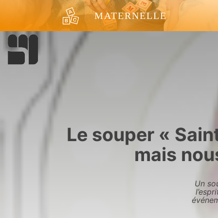
Aller au contenu
MATERNELLE
Le souper « Sain
mais nous
Un sou
l’espr
événeme