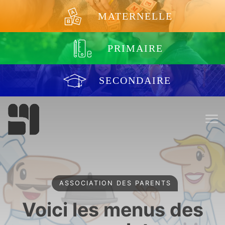
Aller au contenu
MATERNELLE
PRIMAIRE
SECONDAIRE
ASSOCIATION DES PARENTS
Voici les menus des