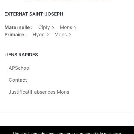
EXTERNAT SAINT-JOSEPH
Maternelle :
Ciply
Mons
Primaire :
Hyon
Mons
LIENS RAPIDES
APSchool
Contact
Justificatif absences Mons
Centre Scolaire Saint-Joseph |
2019
Nous utilisons des cookies pour vous garantir la meilleure