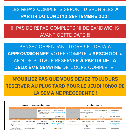
LES REPAS COMPLETS SERONT DISPONIBLES
À
PARTIR DU LUNDI 13 SEPTEMBRE 202
1
!!! PAS DE REPAS COMPLETS NI DE SANDWICHS
AVANT CETTE DATE !!!
PENSEZ CEPENDANT D’ORES ET DÉJÀ À
APPROVISIONNER
VOTRE COMPTE
« APSCHOOL »
AFIN DE POUVOIR RÉSERVER
À PARTIR DE LA
DEUXIÈME SEMAINE
DE COURS COMPLETE !
N’OUBLIEZ PAS QUE VOUS DEVEZ TOUJOURS
RÉSERVER AU PLUS TARD POUR LE JEUDI 10h00 DE
LA SEMAINE PRÉCÉDENTE !