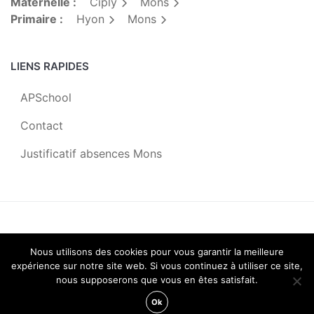
Maternelle :
Ciply
Mons
Primaire :
Hyon
Mons
LIENS RAPIDES
APSchool
Contact
Justificatif absences Mons
Centre Scolaire Saint-Joseph |
2019
Nous utilisons des cookies pour vous garantir la meilleure
expérience sur notre site web. Si vous continuez à utiliser ce site,
Octopix
+
WordPress
= ♡
nous supposerons que vous en êtes satisfait.
Ok