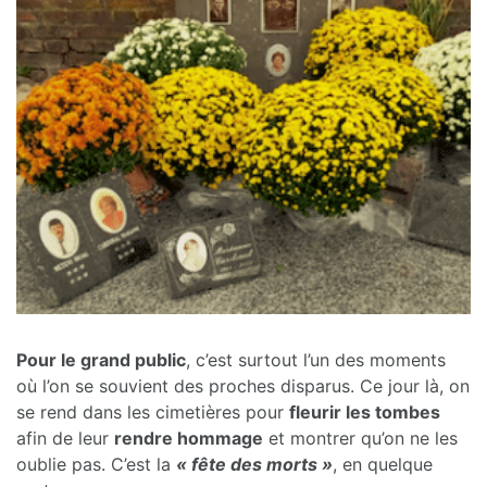
Pour le grand public
, c’est surtout l’un des moments
où l’on se souvient des proches disparus. Ce jour là, on
se rend dans les cimetières pour
fleurir les tombes
afin de leur
rendre hommage
et montrer qu’on ne les
oublie pas. C’est la
« fête des morts »
, en quelque