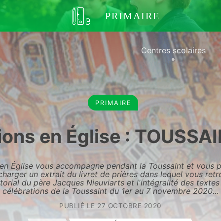
PRIMAIRE
Centres scolaires
PRIMAIRE
ions en Église : TOUSSA
 en Église vous accompagne pendant la Toussaint et vous 
charger un extrait du livret de prières dans lequel vous ret
itorial du père Jacques Nieuviarts et l'intégralité des texte
célébrations de la Toussaint du 1er au 7 novembre 2020...
PUBLIÉ LE
27 OCTOBRE 2020