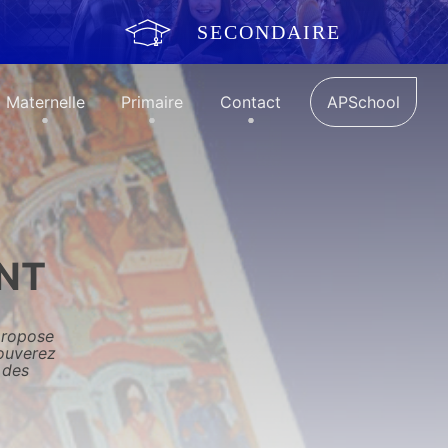
SECONDAIRE
Maternelle
Primaire
Contact
APSchool
INT
propose
rouverez
s des