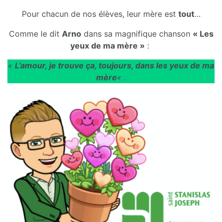
Pour chacun de nos élèves, leur mère est
tout
…
Comme le dit
Arno
dans sa magnifique chanson
« Les
yeux de ma mère »
:
«
L’amour, je trouve ça, toujours, dans les yeux de ma
mère
«
.