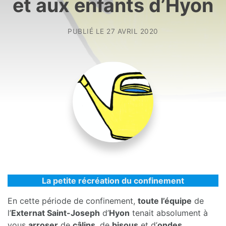
et aux enfants d’Hyon
PUBLIÉ LE
27 AVRIL 2020
La petite récréation du confinement
En cette période de confinement,
toute l’équipe
de
l’
Externat Saint-Joseph
d’
Hyon
tenait absolument à
vous
arroser
de
câlins
, de
bisous
et d’
ondes