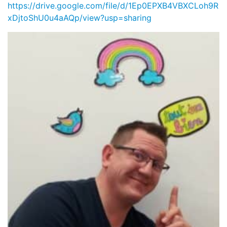
https://drive.google.com/file/d/1Ep0EPXB4VBXCLoh9R
xDjtoShU0u4aAQp/view?usp=sharing