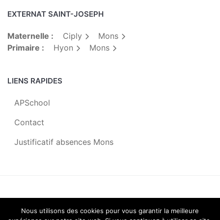
EXTERNAT SAINT-JOSEPH
Maternelle :
Ciply
Mons
Primaire :
Hyon
Mons
LIENS RAPIDES
APSchool
Contact
Justificatif absences Mons
Centre Scolaire Saint-Joseph |
2019
Nous utilisons des cookies pour vous garantir la meilleure