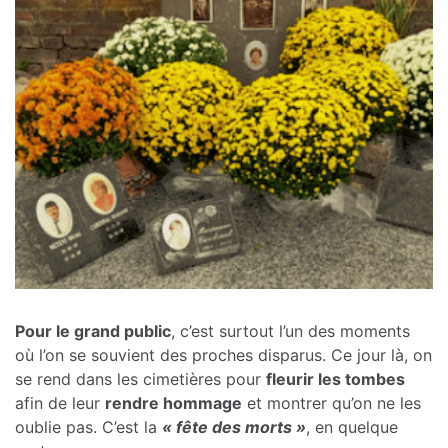
Pour le grand public
, c’est surtout l’un des moments
où l’on se souvient des proches disparus. Ce jour là, on
se rend dans les cimetières pour
fleurir les tombes
afin de leur
rendre hommage
et montrer qu’on ne les
oublie pas. C’est la
« fête des morts »
, en quelque