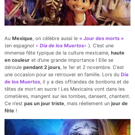
Au
Mexique
, on célèbre aussi le
« Jour des morts »
(en espagnol
«
Día de los Muertos
«
). C’est une
immense fête typique de la culture mexicaine,
haute
en couleur
et d’une grande importance ! Elle se
déroule
pendant 2 jours
, le 1er et 2 novembre. C’est
une occasion pour se retrouver en famille. Lors du
Día
de los Muertos
, il y a des offrandes de bonbons et de
têtes de mort en sucre ! Les Mexicains vont dans les
cimetières, mangent sur les tombes, dansent, chantent.
Ce n’est
pas un jour triste
, mais réellement un
jour de
fête
!