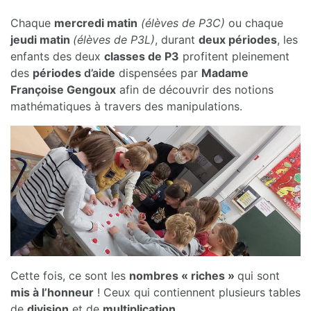
Chaque
mercredi matin
(élèves de P3C)
ou chaque
jeudi matin
(élèves de P3L)
, durant
deux périodes
, les
enfants des deux
classes de P3
profitent pleinement
des
périodes
d’
aid
e
dispensées par
Madame
Françoise Gengoux
afin de découvrir des notions
mathématiques à travers des manipulations.
Cette fois, ce sont les
nombres « riches »
qui sont
mis à l’honneur
! Ceux qui contiennent plusieurs tables
de
division
et de
multiplication
.