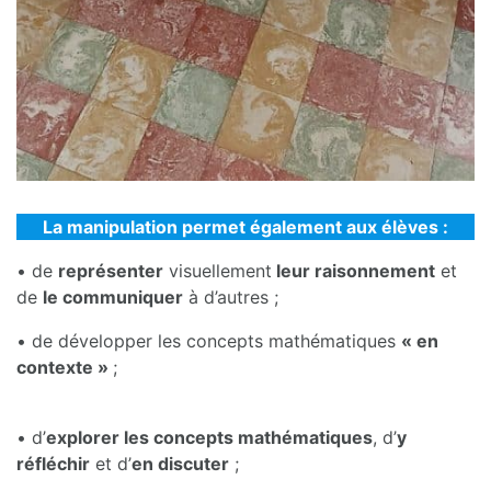
La manipulation permet également aux élèves :
• de
représenter
visuellement
leur raisonnement
et
de
le communiquer
à d’autres ;
• de développer les concepts mathématiques
« en
contexte »
;
• d’
explorer les concepts mathématiques
, d’
y
réfléchir
et d’
en discuter
;