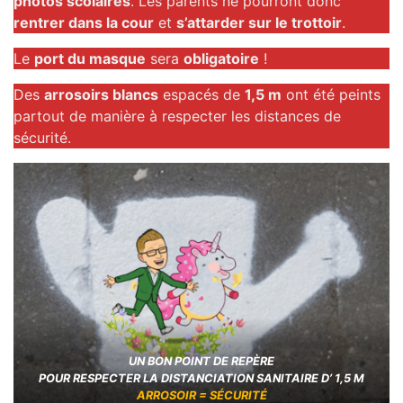
photos scolaires
. Les parents ne pourront donc
rentrer dans la cour
et
s’attarder sur le trottoir
.
Le
port du masque
sera
obligatoire
!
Des
arrosoirs blancs
espacés de
1,5 m
ont été peints
partout de manière à respecter les distances de
sécurité.
UN BON POINT DE REPÈRE
POUR RESPECTER LA DISTANCIATION SANITAIRE D’ 1,5 M
ARROSOIR = SÉCURITÉ