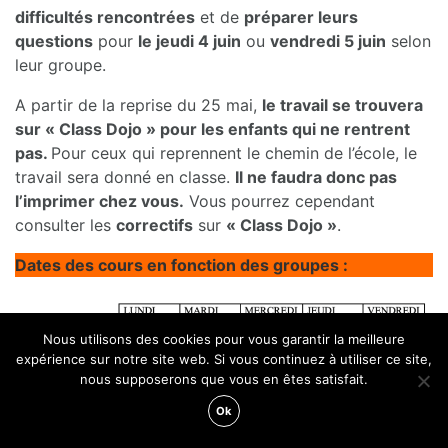
difficultés rencontrées
et de
préparer leurs
questions
pour
le jeudi 4 juin
ou
vendredi 5 juin
selon
leur groupe.
A partir de la reprise du 25 mai,
le travail se trouvera
sur « Class Dojo » pour les enfants qui ne rentrent
pas.
Pour ceux qui reprennent le chemin de l’école, le
travail sera donné en classe.
Il ne faudra donc pas
l’imprimer chez vous.
Vous pourrez cependant
consulter les
correctifs
sur
« Class Dojo »
.
Dates des cours en fonction des groupes :
Nous utilisons des cookies pour vous garantir la meilleure
expérience sur notre site web. Si vous continuez à utiliser ce site,
nous supposerons que vous en êtes satisfait.
Ok