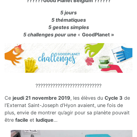
??????
Good Planet Belgium
??????
5 jours
5 thématiques
5 gestes simples
5 challenges pour une
«
GoodPlanet »
???????????????????????????
Ce
jeudi 21 novembre 2019
, les élèves du
Cycle 3
de
l’Externat Saint-Joseph d’Hyon avaient, une fois de
plus, envie de montrer qu’agir pour sa planète pouvait
être
facile
et
ludique
…